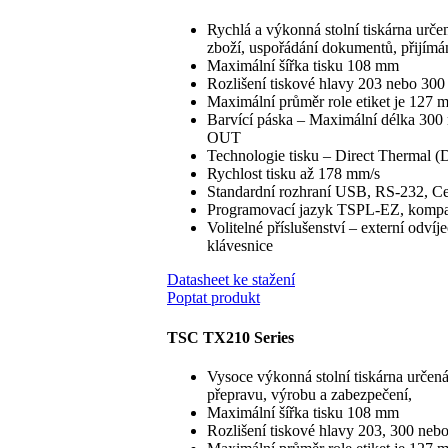
Rychlá a výkonná stolní tiskárna urče
zboží, uspořádání dokumentů, přijímán
Maximální šířka tisku 108 mm
Rozlišení tiskové hlavy 203 nebo 30
Maximální průměr role etiket je 127 
Barvící páska – Maximální délka 300 
OUT
Technologie tisku – Direct Thermal 
Rychlost tisku až 178 mm/s
Standardní rozhraní USB, RS-232, Cen
Programovací jazyk TSPL-EZ, kompat
Volitelné příslušenství – externí odvíje
klávesnice
Datasheet ke stažení
Poptat produkt
TSC TX210 Series
Vysoce výkonná stolní tiskárna určen
přepravu, výrobu a zabezpečení,
Maximální šířka tisku 108 mm
Rozlišení tiskové hlavy 203, 300 neb