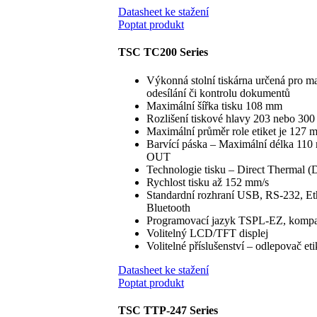
Datasheet ke stažení
Poptat produkt
TSC TC200 Series
Výkonná stolní tiskárna určená pro ma
odesílání či kontrolu dokumentů
Maximální šířka tisku 108 mm
Rozlišení tiskové hlavy 203 nebo 30
Maximální průměr role etiket je 127 
Barvící páska – Maximální délka 110 m
OUT
Technologie tisku – Direct Thermal 
Rychlost tisku až 152 mm/s
Standardní rozhraní USB, RS-232, Eth
Bluetooth
Programovací jazyk TSPL-EZ, kompat
Volitelný LCD/TFT displej
Volitelné příslušenství – odlepovač etik
Datasheet ke stažení
Poptat produkt
TSC TTP-247 Series