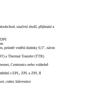
loobchod, značení zboží, přijímání a
0 DPI
mm
, průměr vnitřní dutinky 0,5″, návin
(DT) a Thermal Transfer (TTR)
ernet, Centronics nebo volitelně
ibilní s EPL, ZPL a ZPL II
et, cutter, klávesnice