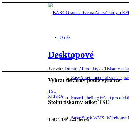
O nás
Desktopové
Řešení
Jste zde:
Domů
1
/
Produkty
2
/
Tiskárny etik
EasyAsset: inventarizace a spr
Vybrat tiskárny podle výrobce
TSC
ZEBRA
SmartLabeling: řešení pro efektiv
Stolní tiskárny etiket TSC
SmartStock.WMS: Warehouse 
TSC TDP-225 Series