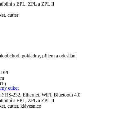
ibilní s EPL, ZPL a ZPL II
et, cutter
loobchod, pokladny, přijem a odesílání
0 DPI
mm
DT)
rny etiket
ně RS-232, Ethernet, WiFi, Bluetooth 4.0
ibilní s EPL, ZPL a ZPL II
et, cutter, klávesnice