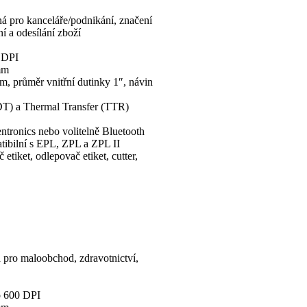
ná pro kanceláře/podnikání, značení
í a odesílání zboží
0 DPI
mm
m, průměr vnitřní dutinky 1″, návin
(DT) a Thermal Transfer (TTR)
tronics nebo volitelně Bluetooth
ibilní s EPL, ZPL a ZPL II
č etiket, odlepovač etiket, cutter,
á pro maloobchod, zdravotnictví,
o 600 DPI