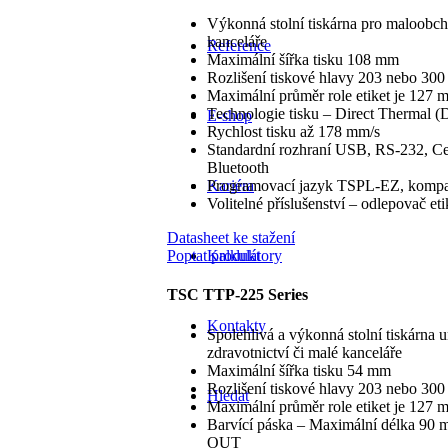
Výkonná stolní tiskárna pro maloobcho
kanceláře
Reference
Maximální šířka tisku 108 mm
Rozlišení tiskové hlavy 203 nebo 30
Maximální průměr role etiket je 127 
Technologie tisku – Direct Thermal (
E-shop
Rychlost tisku až 178 mm/s
Standardní rozhraní USB, RS-232, Cen
Bluetooth
Kariéra
Programovací jazyk TSPL-EZ, kompat
Volitelné příslušenství – odlepovač etik
Datasheet ke stažení
Kalkulátory
Poptat produkt
TSC TTP-225 Series
Kontakty
Spolehlivá a výkonná stolní tiskárna
zdravotnictví či malé kanceláře
Maximální šířka tisku 54 mm
Rozlišení tiskové hlavy 203 nebo 30
Hledat
Maximální průměr role etiket je 127 
Barvící páska – Maximální délka 90 m,
OUT