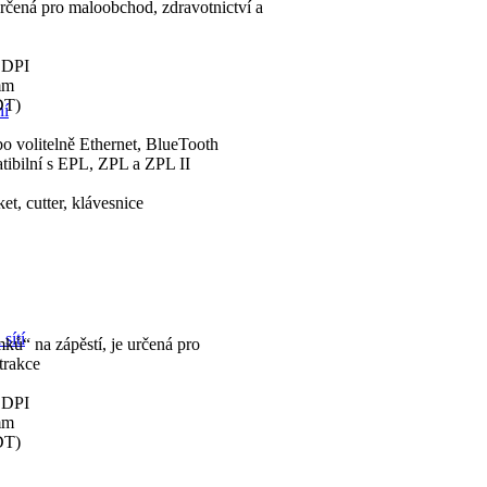
určená pro maloobchod, zdravotnictví a
0 DPI
mm
DT)
ní
o volitelně Ethernet, BlueTooth
ibilní s EPL, ZPL a ZPL II
et, cutter, klávesnice
sítí
mků“ na zápěstí, je určená pro
trakce
0 DPI
mm
DT)