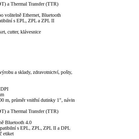
(DT) a Thermal Transfer (TTR)
 volitelně Ethernet, Bluetooth
ibilní s EPL, ZPL a ZPL II
et, cutter, klávesnice
výrobu a sklady, zdravotnictví, pošty,
0 DPI
mm
0 m, průměr vnitřní dutinky 1″, návin
(DT) a Thermal Transfer (TTR)
ně Bluetooth 4.0
atibilní s EPL, ZPL, ZPL II a DPL
č etiket