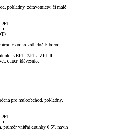
d, pokladny, zdravotnictví či malé
0 DPI
mm
DT)
tronics nebo volitelně Ethernet,
ibilní s EPL, ZPL a ZPL II
et, cutter, klávesnice
 určená pro maloobchod, pokladny,
0 DPI
mm
 průměr vnitřní dutinky 0,5″, návin