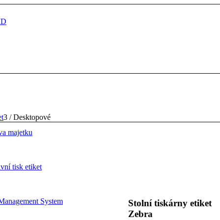
et
3
/
Desktopové
áva majetku
ní tisk etiket
Management System
Stolní tiskárny etiket
Zebra