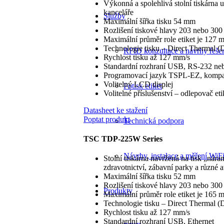
Výkonná a spolehlivá stolní tiskárna 
kanceláře
Služby
Maximální šířka tisku 54 mm
Rozlišení tiskové hlavy 203 nebo 30
Maximální průměr role etiket je 127 
Technologie tisku – Direct Thermal (
RFID konzultace a návrhy řeše
Rychlost tisku až 127 mm/s
Standardní rozhraní USB, RS-232 neb
Programovací jazyk TSPL-EZ, kompat
Volitelný LCD displej
Potisk etiket
Volitelné příslušenství – odlepovač etik
Datasheet ke stažení
Poptat produkt
Technická podpora
TSC TDP-225W Series
Návrhy, instalace a měření WiFi 
Stolní tiskárna navržená na tisk „nára
zdravotnictví, zábavní parky a různé a
Maximální šířka tisku 52 mm
Rozlišení tiskové hlavy 203 nebo 30
Produkty
Maximální průměr role etiket je 165 
Technologie tisku – Direct Thermal (
Rychlost tisku až 127 mm/s
Standardní rozhraní USB, Ethernet