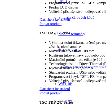
RFID
Programovací jazyk TSPL-EZ, kompat
Přední LCD displej
Volitelné příslušenství – odlepovač etik
Snímače čárových kódů
Datasheet ke stažení
Poptat produkt
TSC DA200 Series
Mobilní terminály
Výkonná stolní tiskárna určená pro ma
zásilek, různé atrakce
Tiskárny etiket
Maximální šířka tisku 108 mm
Rozlišení tiskové hlavy 203 nebo 30
Maximální průměr role etiket je 127 
Technologie tisku – Direct Thermal (
Etikety a barvicí pásky pro tiská
Rychlost tisku až 152,4 mm/s
Standardní rozhraní USB nebo volitel
Programovací jazyk TSPL-EZ, kompat
Volitelné příslušenství – odlepovač etik
WiFi sítě
Datasheet ke stažení
Poptat produkt
Software
TSC TDP-247 Series