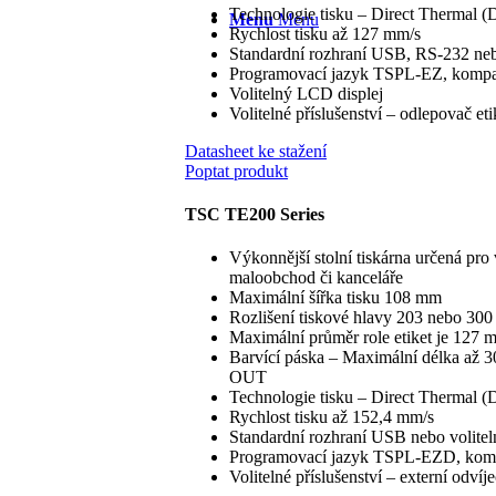
Technologie tisku – Direct Thermal 
Menu
Menu
Rychlost tisku až 127 mm/s
Standardní rozhraní USB, RS-232 nebo
Programovací jazyk TSPL-EZ, kompat
Volitelný LCD displej
Volitelné příslušenství – odlepovač etik
Datasheet ke stažení
Poptat produkt
TSC TE200 Series
Výkonnější stolní tiskárna určená pro 
maloobchod či kanceláře
Maximální šířka tisku 108 mm
Rozlišení tiskové hlavy 203 nebo 30
Maximální průměr role etiket je 127 
Barvící páska – Maximální délka až 30
OUT
Technologie tisku – Direct Thermal 
Rychlost tisku až 152,4 mm/s
Standardní rozhraní USB nebo volitel
Programovací jazyk TSPL-EZD, komp
Volitelné příslušenství – externí odvíje