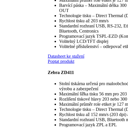
Maximální průměr role etiket je 127 
Barvící páska – Maximální délka 300 
OUT
Technologie tisku – Direct Thermal 
Rychlost tisku až 203 mm/s
Standardní rozhraní USB, RS-232, Ethe
Bluetooth, Centronics
Programovací jazyk TSPL-EZD (Komp
Volitelný LCD/TFT displej
Volitelné příslušenství – odlepovač etik
Datasheet ke stažení
Poptat produkt
Zebra ZD411
Stolní tiskárna určená pro maloobchod
výrobu a zabezpečení
Maximální šířka tisku 56 mm pro 203
Rozlišení tiskové hlavy 203 nebo 30
Maximální průměr role etiket je 127 
Technologie tisku – Direct Thermal 
Rychlost tisku až 152 mm/s (203 dpi)
Standardní rozhraní USB, Bluetooth n
Programovací jazyk ZPL a EPL