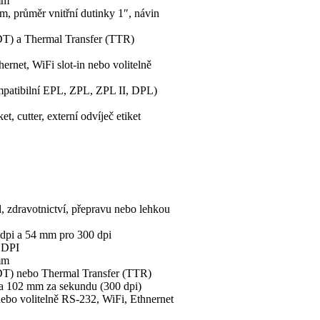
mm
m, průměr vnitřní dutinky 1″, návin
(DT) a Thermal Transfer (TTR)
rnet, WiFi slot-in nebo volitelně
atibilní EPL, ZPL, ZPL II, DPL)
et, cutter, externí odvíječ etiket
, zdravotnictví, přepravu nebo lehkou
 dpi a 54 mm pro 300 dpi
0 DPI
mm
(DT) nebo Thermal Transfer (TTR)
 a 102 mm za sekundu (300 dpi)
ebo volitelně RS-232, WiFi, Ethnernet