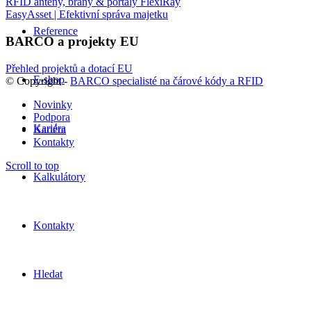
RFID antény, brány & portály FlexiRay
EasyAsset | Efektivní správa majetku
Reference
BARCO a projekty EU
Přehled projektů a dotací EU
E-shop
© Copyright -
BARCO specialisté na čárové kódy a RFID
Novinky
Podpora
Kariéra
Kariéra
Kontakty
Scroll to top
Kalkulátory
Kontakty
Hledat