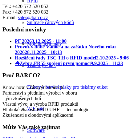
RFID
Tel.: +420 572 520 052
Fax: +420 572 520 032
E-mail:
sales@barco.cz
Snímače čárových kódů
Poslední novinky
PF 2026
3.12.2025 - 11:00
Mobilní terminály
Provoz v době Vánoc a na začátku Nového roku
2026
28.11.2025 - 10:13
Rozšíření řady TSC TH o RFID model
2.10.2025 - 9:06
🦓Zebra FR55 spojení první pomoci
9.9.2025 - 11:23
Tiskárny etiket
Proč BARCO?
Etikety a barvicí pásky pro tiskárny etiket
Know-how v čárových kódech
Partnerství s předními výrobci v oboru
Tým zkušených lidí
Vlastní vývoj a výroba RFID produktů
WiFi sítě
Hluboké znalosti RFID UHF technologie
Zkušenosti s cloudovými aplikacemi
Může Vás také zajímat
Software