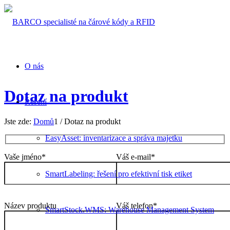
O nás
Dotaz na produkt
Řešení
Jste zde:
Domů
1
/
Dotaz na produkt
EasyAsset: inventarizace a správa majetku
Vaše jméno*
Váš e-mail*
SmartLabeling: řešení pro efektivní tisk etiket
Název produktu
Váš telefon*
SmartStock.WMS: Warehouse Management System