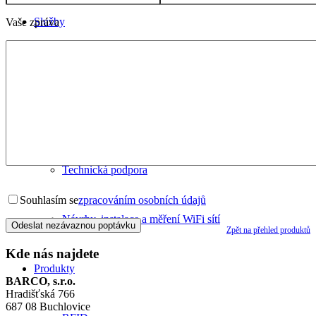
Služby
Vaše zpráva
RFID konzultace a návrhy řešení
Potisk etiket
Technická podpora
Souhlasím se
zpracováním osobních údajů
Návrhy, instalace a měření WiFi sítí
Zpět na přehled produktů
Kde nás najdete
Produkty
BARCO, s.r.o.
Hradišťská 766
687 08 Buchlovice